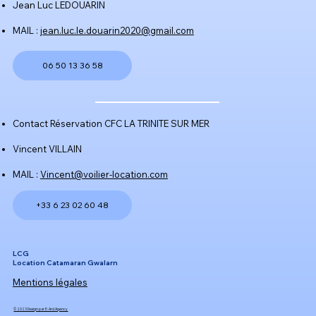
Jean Luc LEDOUARIN​​
Envoyer
MAIL :
jean.luc.le.douarin2020@gmail.com
06 50 13 36 58
Contact Réservation CFC LA TRINITE SUR MER
Vincent VILLAIN
MAIL :
Vincent@voilier-location.com
+33 6 23 02 60 48
LCG
Location Catamaran Gwalarn
Mentions légales
© 2023 Design par E-Ard Agency