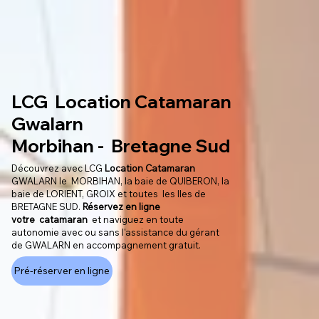
LCG Location Catamaran
Gwalarn
Morbihan - Bretagne Sud
Découvrez avec LCG
Location Catamaran
GWALARN le MORBIHAN, la baie de QUIBERON, la
baie de LORIENT, GROIX et toutes les Iles de
BRETAGNE SUD.
Réservez en ligne
votre catamaran
et naviguez en toute
autonomie avec ou sans l'assistance du gérant
de GWALARN en accompagnement gratuit.
Pré-réserver en ligne