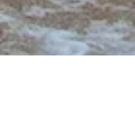
Bienvenue chez LCG Location
Catamaran GWALARN au cœur
de la Bretagne Sud
Pour une location à la journée, week end, semaine, déterminez votre intinéraire sur mesure
Découvrir nos
Pré-réserver en ligne
itineraires