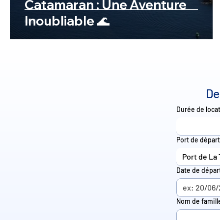
Catamaran : Une Aventure
Inoubliable 🌊
De
Durée de loca
Port de départ
Port de La 
Date de dépar
Nom de famill