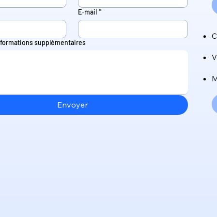
E‑mail
*
C
formations supplémentaires
V
M
Envoyer