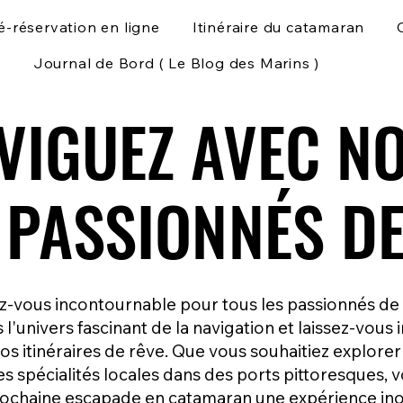
é-réservation en ligne
Itinéraire du catamaran
Journal de Bord ( Le Blog des Marins )
VIGUEZ AVEC N
VIGUEZ AVEC N
S PASSIONNÉS D
S PASSIONNÉS D
ez-vous incontournable pour tous les passionnés d
l'univers fascinant de la navigation et laissez-vous 
nos itinéraires de rêve. Que vous souhaitiez explore
s spécialités locales dans des ports pittoresques, v
prochaine escapade en catamaran une expérience ino