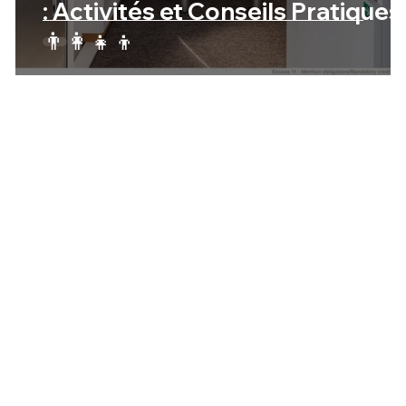
: Activités et Conseils Pratiques
👨‍👩‍👧‍👦