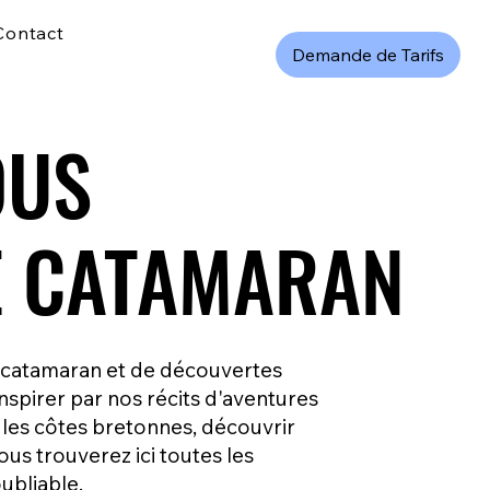
Contact
Demande de Tarifs
OUS
OUS
E CATAMARAN
E CATAMARAN
e catamaran et de découvertes
inspirer par nos récits d'aventures
r les côtes bretonnes, découvrir
ous trouverez ici toutes les
ubliable.