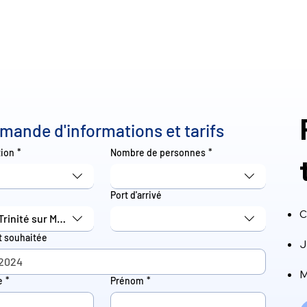
mande d'informations et tarifs
tion
*
Nombre de personnes
*
Port d'arrivé
C
Trinité sur Mer
t souhaitée
J
M
e
*
Prénom
*